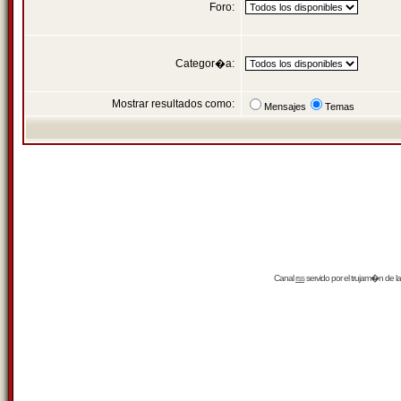
Foro:
Categor�a:
Mostrar resultados como:
Mensajes
Temas
Canal
rss
servido por el
trujam�n
de la