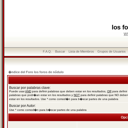
los f
w
F.A.Q.
Buscar
Lista de Miembros
Grupos de Usuarios
�ndice del Foro los foros de nódulo
Buscar por palabras clave:
Puede usar
AND
para definir palabras que deben estar en los resultados,
OR
para definir
palabras que podr�an estar en los resultados y
NOT
para definir palabras que NO debe
estar en los resultados. Use * como comod�n para b�scar partes de una palabra
Buscar por Autor:
Use * como comod�n para b�scar partes de una palabra
Opc