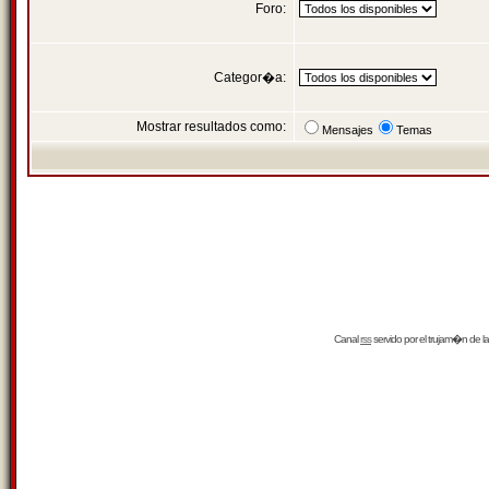
Foro:
Categor�a:
Mostrar resultados como:
Mensajes
Temas
Canal
rss
servido por el
trujam�n
de la