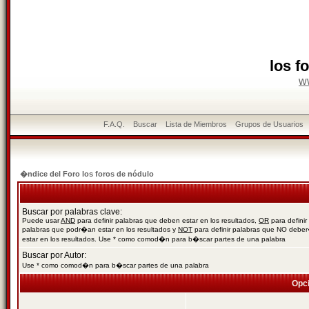
los f
w
F.A.Q.
Buscar
Lista de Miembros
Grupos de Usuarios
�ndice del Foro los foros de nódulo
Buscar por palabras clave:
Puede usar
AND
para definir palabras que deben estar en los resultados,
OR
para definir
palabras que podr�an estar en los resultados y
NOT
para definir palabras que NO debe
estar en los resultados. Use * como comod�n para b�scar partes de una palabra
Buscar por Autor:
Use * como comod�n para b�scar partes de una palabra
Opc