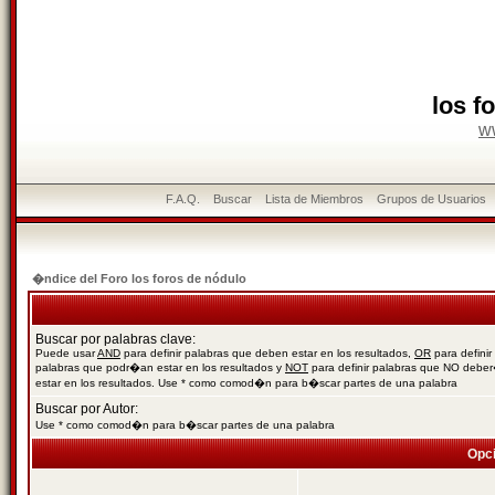
los f
w
F.A.Q.
Buscar
Lista de Miembros
Grupos de Usuarios
�ndice del Foro los foros de nódulo
Buscar por palabras clave:
Puede usar
AND
para definir palabras que deben estar en los resultados,
OR
para definir
palabras que podr�an estar en los resultados y
NOT
para definir palabras que NO debe
estar en los resultados. Use * como comod�n para b�scar partes de una palabra
Buscar por Autor:
Use * como comod�n para b�scar partes de una palabra
Opc