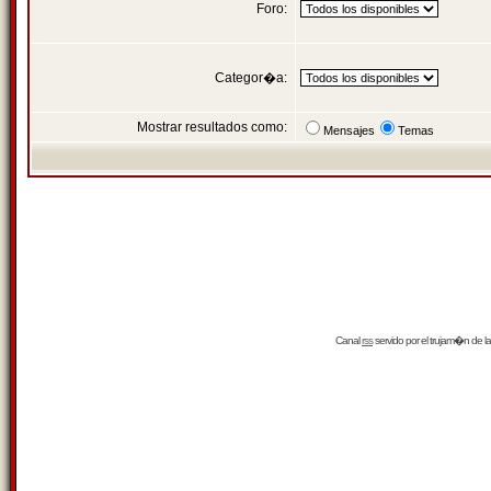
Foro:
Categor�a:
Mostrar resultados como:
Mensajes
Temas
Canal
rss
servido por el
trujam�n
de la