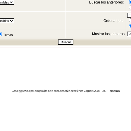
Buscar los anteriores:
Ordenar por:
Mostrar los primeros
Temas
Canal
rss
servido por el
trujam�n
de la comunicaci�n electr�nica y digital © 2003 - 2007 Trujam�n