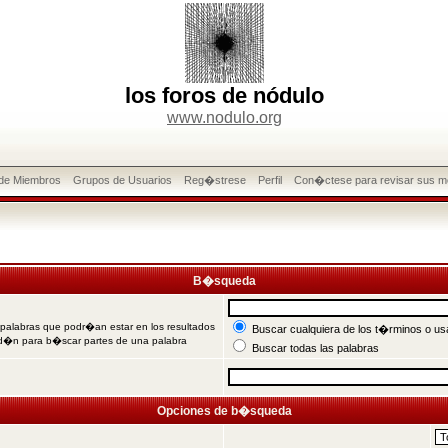
los foros de nódulo
www.nodulo.org
 de Miembros
Grupos de Usuarios
Reg�strese
Perfil
Con�ctese para revisar sus m
B�squeda
 palabras que podr�an estar en los resultados
Buscar cualquiera de los t�rminos o usa
od�n para b�scar partes de una palabra
Buscar todas las palabras
Opciones de b�squeda