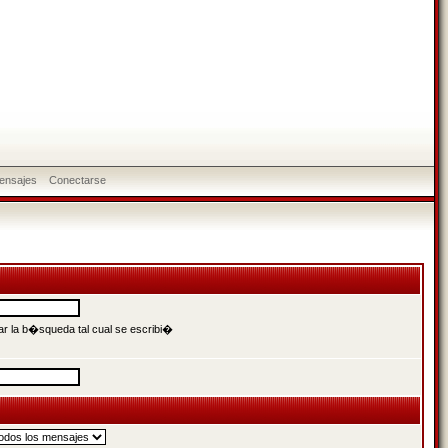
ensajes
Conectarse
r la b�squeda tal cual se escribi�