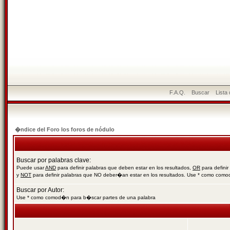
F.A.Q.
Buscar
Lista
�ndice del Foro los foros de nódulo
Buscar por palabras clave:
Puede usar
AND
para definir palabras que deben estar en los resultados,
OR
para definir
y
NOT
para definir palabras que NO deber�an estar en los resultados. Use * como com
Buscar por Autor:
Use * como comod�n para b�scar partes de una palabra