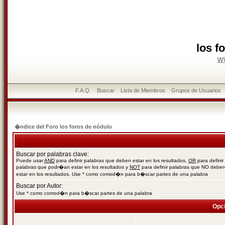
los f
w
F.A.Q.
Buscar
Lista de Miembros
Grupos de Usuarios
�ndice del Foro los foros de nódulo
Buscar por palabras clave:
Puede usar
AND
para definir palabras que deben estar en los resultados,
OR
para definir
palabras que podr�an estar en los resultados y
NOT
para definir palabras que NO debe
estar en los resultados. Use * como comod�n para b�scar partes de una palabra
Buscar por Autor:
Use * como comod�n para b�scar partes de una palabra
Opc