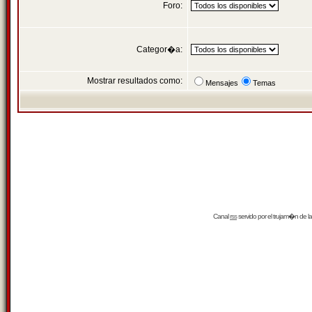
Foro:
Categor�a:
Mostrar resultados como:
Mensajes
Temas
Canal
rss
servido por el
trujam�n
de la