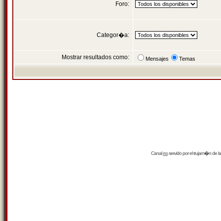
Foro:
Categor�a:
Mostrar resultados como:
Mensajes
Temas
Canal
rss
servido por el
trujam�n
de la