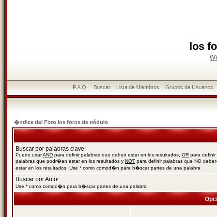
los f
w
F.A.Q.
Buscar
Lista de Miembros
Grupos de Usuarios
�ndice del Foro los foros de nódulo
Buscar por palabras clave:
Puede usar
AND
para definir palabras que deben estar en los resultados,
OR
para definir
palabras que podr�an estar en los resultados y
NOT
para definir palabras que NO debe
estar en los resultados. Use * como comod�n para b�scar partes de una palabra
Buscar por Autor:
Use * como comod�n para b�scar partes de una palabra
Opc