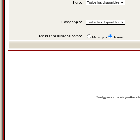
Foro:
Categor�a:
Mostrar resultados como:
Mensajes
Temas
Canal
rss
servido por el
trujam�n
de la