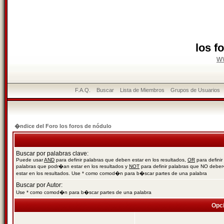
los f
w
F.A.Q.
Buscar
Lista de Miembros
Grupos de Usuarios
�ndice del Foro los foros de nódulo
Buscar por palabras clave:
Puede usar
AND
para definir palabras que deben estar en los resultados,
OR
para definir
palabras que podr�an estar en los resultados y
NOT
para definir palabras que NO debe
estar en los resultados. Use * como comod�n para b�scar partes de una palabra
Buscar por Autor:
Use * como comod�n para b�scar partes de una palabra
Opc