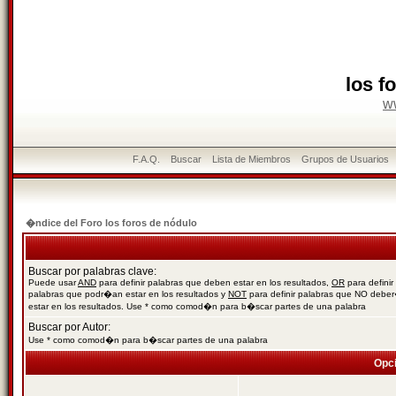
los f
w
F.A.Q.
Buscar
Lista de Miembros
Grupos de Usuarios
�ndice del Foro los foros de nódulo
Buscar por palabras clave:
Puede usar
AND
para definir palabras que deben estar en los resultados,
OR
para definir
palabras que podr�an estar en los resultados y
NOT
para definir palabras que NO debe
estar en los resultados. Use * como comod�n para b�scar partes de una palabra
Buscar por Autor:
Use * como comod�n para b�scar partes de una palabra
Opc