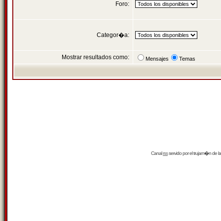
Foro:
Categor�a:
Mostrar resultados como:
Mensajes
Temas
Canal
rss
servido por el
trujam�n
de la