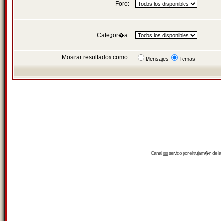
Foro:
Categor�a:
Mostrar resultados como:
Mensajes
Temas
Canal
rss
servido por el
trujam�n
de la