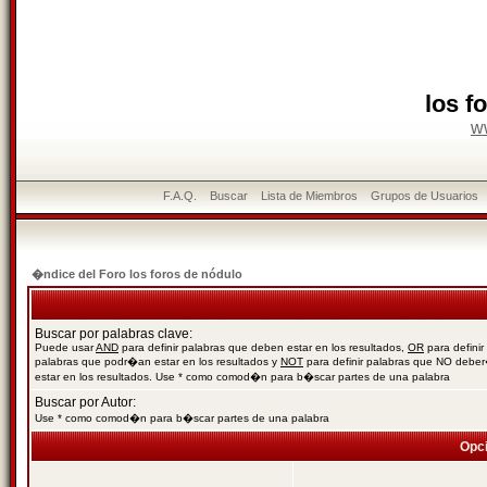
los f
w
F.A.Q.
Buscar
Lista de Miembros
Grupos de Usuarios
�ndice del Foro los foros de nódulo
Buscar por palabras clave:
Puede usar
AND
para definir palabras que deben estar en los resultados,
OR
para definir
palabras que podr�an estar en los resultados y
NOT
para definir palabras que NO debe
estar en los resultados. Use * como comod�n para b�scar partes de una palabra
Buscar por Autor:
Use * como comod�n para b�scar partes de una palabra
Opc