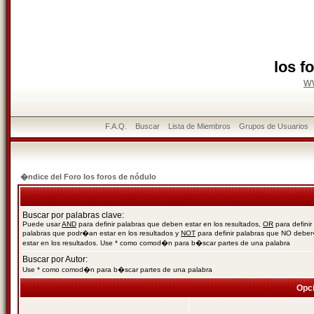
los f
w
F.A.Q.
Buscar
Lista de Miembros
Grupos de Usuarios
�ndice del Foro los foros de nódulo
Buscar por palabras clave:
Puede usar
AND
para definir palabras que deben estar en los resultados,
OR
para definir
palabras que podr�an estar en los resultados y
NOT
para definir palabras que NO debe
estar en los resultados. Use * como comod�n para b�scar partes de una palabra
Buscar por Autor:
Use * como comod�n para b�scar partes de una palabra
Opc