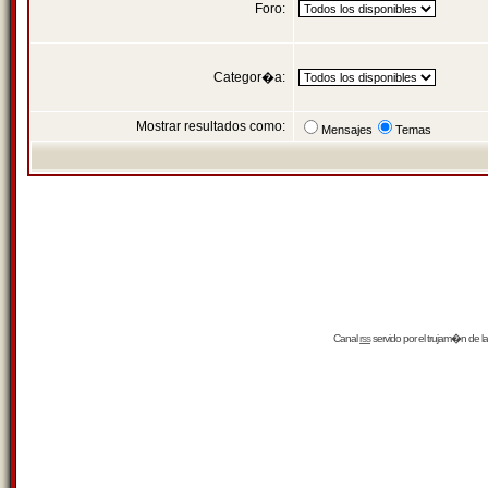
Foro:
Categor�a:
Mostrar resultados como:
Mensajes
Temas
Canal
rss
servido por el
trujam�n
de la