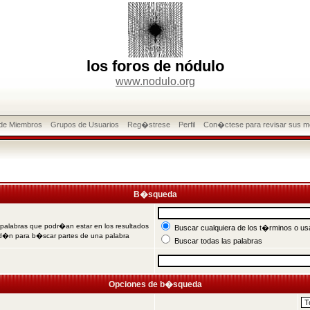
los foros de nódulo
www.nodulo.org
 de Miembros
Grupos de Usuarios
Reg�strese
Perfil
Con�ctese para revisar sus m
B�squeda
 palabras que podr�an estar en los resultados
Buscar cualquiera de los t�rminos o usa
od�n para b�scar partes de una palabra
Buscar todas las palabras
Opciones de b�squeda