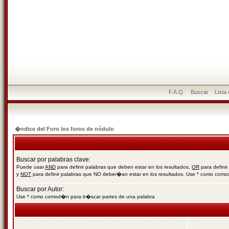
F.A.Q.
Buscar
Lista
�ndice del Foro los foros de nódulo
Buscar por palabras clave:
Puede usar
AND
para definir palabras que deben estar en los resultados,
OR
para definir
y
NOT
para definir palabras que NO deber�an estar en los resultados. Use * como com
Buscar por Autor:
Use * como comod�n para b�scar partes de una palabra