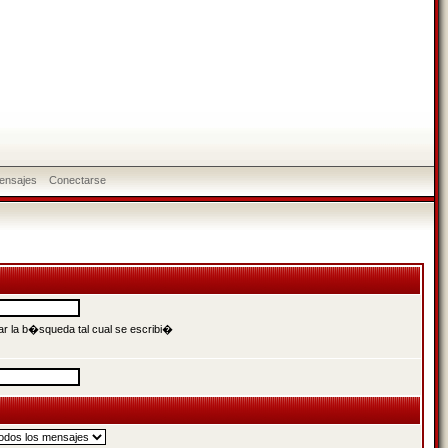
ensajes
Conectarse
r la b�squeda tal cual se escribi�