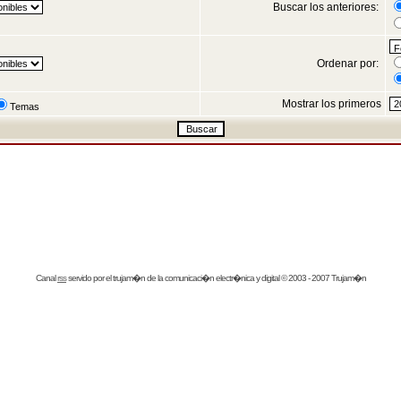
Buscar los anteriores:
Ordenar por:
Mostrar los primeros
Temas
Canal
rss
servido por el
trujam�n
de la comunicaci�n electr�nica y digital © 2003 - 2007 Trujam�n