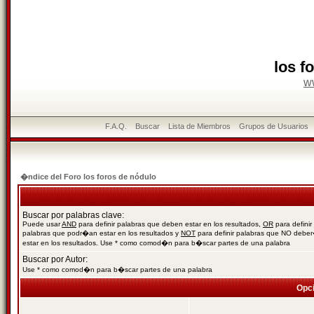
los f
w
F.A.Q.
Buscar
Lista de Miembros
Grupos de Usuarios
�ndice del Foro los foros de nódulo
Buscar por palabras clave:
Puede usar
AND
para definir palabras que deben estar en los resultados,
OR
para definir
palabras que podr�an estar en los resultados y
NOT
para definir palabras que NO debe
estar en los resultados. Use * como comod�n para b�scar partes de una palabra
Buscar por Autor:
Use * como comod�n para b�scar partes de una palabra
Opc