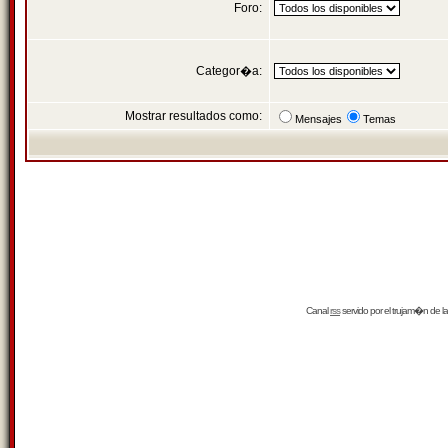
Foro:
Categor�a:
Mostrar resultados como:
Mensajes
Temas
Canal
rss
servido por el
trujam�n
de la