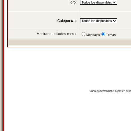
Foro:
Categor�a:
Mostrar resultados como:
Mensajes
Temas
Canal
rss
servido por el
trujam�n
de la