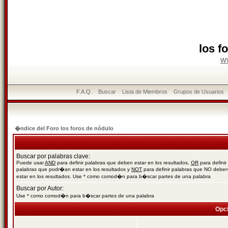
los f
w
F.A.Q.
Buscar
Lista de Miembros
Grupos de Usuarios
�ndice del Foro los foros de nódulo
Buscar por palabras clave:
Puede usar
AND
para definir palabras que deben estar en los resultados,
OR
para definir
palabras que podr�an estar en los resultados y
NOT
para definir palabras que NO debe
estar en los resultados. Use * como comod�n para b�scar partes de una palabra
Buscar por Autor:
Use * como comod�n para b�scar partes de una palabra
Opc