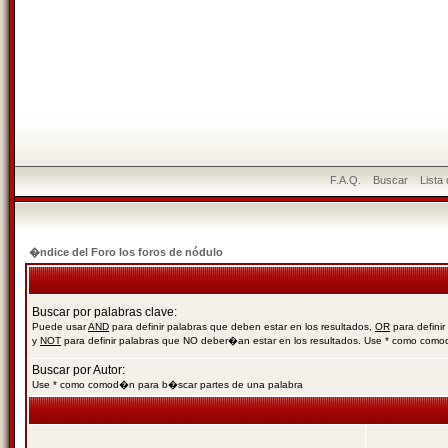
F.A.Q.
Buscar
Lista
�ndice del Foro los foros de nódulo
Buscar por palabras clave:
Puede usar
AND
para definir palabras que deben estar en los resultados,
OR
para definir
y
NOT
para definir palabras que NO deber�an estar en los resultados. Use * como com
Buscar por Autor:
Use * como comod�n para b�scar partes de una palabra