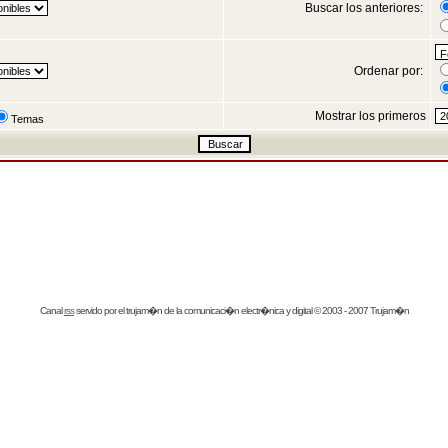
Buscar los anteriores:
Ordenar por:
Mostrar los primeros
Temas
Canal
rss
servido por el
trujam�n
de la comunicaci�n electr�nica y digital © 2003 - 2007 Trujam�n