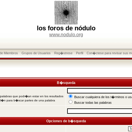
los foros de nódulo
www.nodulo.org
 de Miembros
Grupos de Usuarios
Reg�strese
Perfil
Con�ctese para revisar sus m
B�squeda
 palabras que podr�an estar en los resultados
Buscar cualquiera de los t�rminos o usa
od�n para b�scar partes de una palabra
Buscar todas las palabras
Opciones de b�squeda