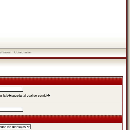
ensajes
Conectarse
r la b�squeda tal cual se escribi�