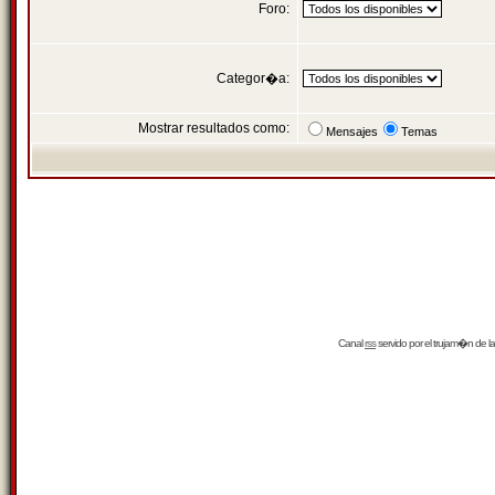
Foro:
Categor�a:
Mostrar resultados como:
Mensajes
Temas
Canal
rss
servido por el
trujam�n
de la