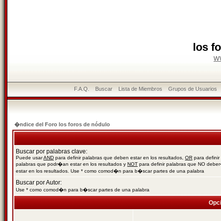
los f
w
F.A.Q.
Buscar
Lista de Miembros
Grupos de Usuarios
�ndice del Foro los foros de nódulo
Buscar por palabras clave:
Puede usar
AND
para definir palabras que deben estar en los resultados,
OR
para definir
palabras que podr�an estar en los resultados y
NOT
para definir palabras que NO debe
estar en los resultados. Use * como comod�n para b�scar partes de una palabra
Buscar por Autor:
Use * como comod�n para b�scar partes de una palabra
Opc