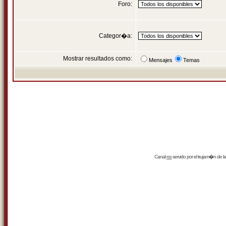
Foro:
Categor�a:
Mostrar resultados como:
Mensajes
Temas
Canal
rss
servido por el
trujam�n
de la