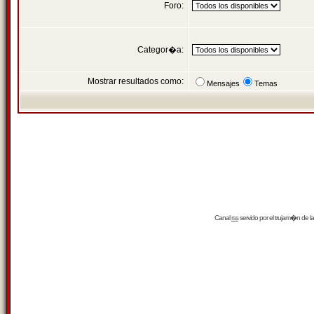
Foro:
Categor�a:
Mostrar resultados como:
Mensajes
Temas
Canal
rss
servido por el
trujam�n
de la