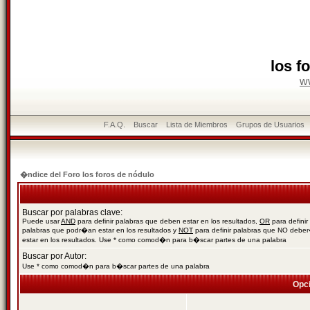
los f
w
F.A.Q.
Buscar
Lista de Miembros
Grupos de Usuarios
�ndice del Foro los foros de nódulo
Buscar por palabras clave:
Puede usar
AND
para definir palabras que deben estar en los resultados,
OR
para definir
palabras que podr�an estar en los resultados y
NOT
para definir palabras que NO debe
estar en los resultados. Use * como comod�n para b�scar partes de una palabra
Buscar por Autor:
Use * como comod�n para b�scar partes de una palabra
Opc