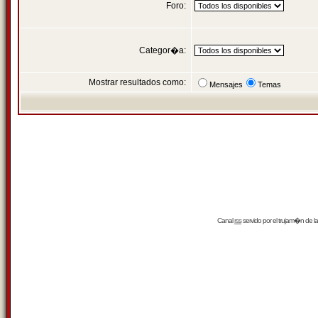
Foro:
Categor�a:
Mostrar resultados como:
Mensajes
Temas
Canal
rss
servido por el
trujam�n
de la