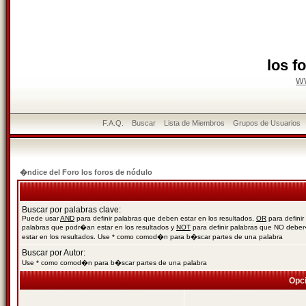
los f
w
F.A.Q.
Buscar
Lista de Miembros
Grupos de Usuarios
�ndice del Foro los foros de nódulo
Buscar por palabras clave:
Puede usar
AND
para definir palabras que deben estar en los resultados,
OR
para definir
palabras que podr�an estar en los resultados y
NOT
para definir palabras que NO debe
estar en los resultados. Use * como comod�n para b�scar partes de una palabra
Buscar por Autor:
Use * como comod�n para b�scar partes de una palabra
Opc