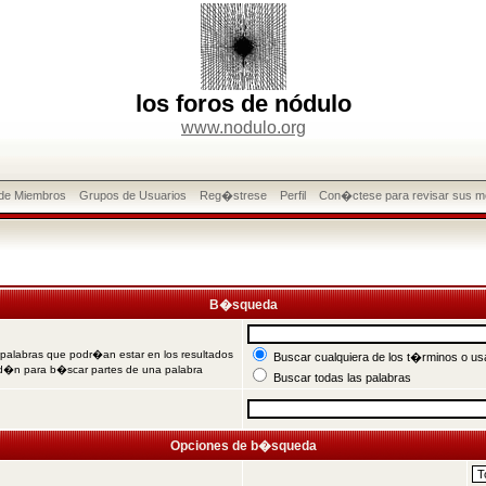
los foros de nódulo
www.nodulo.org
 de Miembros
Grupos de Usuarios
Reg�strese
Perfil
Con�ctese para revisar sus m
B�squeda
 palabras que podr�an estar en los resultados
Buscar cualquiera de los t�rminos o usa
od�n para b�scar partes de una palabra
Buscar todas las palabras
Opciones de b�squeda