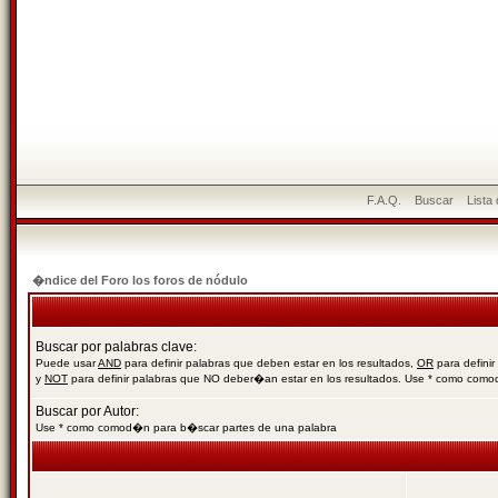
F.A.Q.
Buscar
Lista
�ndice del Foro los foros de nódulo
Buscar por palabras clave:
Puede usar
AND
para definir palabras que deben estar en los resultados,
OR
para definir
y
NOT
para definir palabras que NO deber�an estar en los resultados. Use * como com
Buscar por Autor:
Use * como comod�n para b�scar partes de una palabra