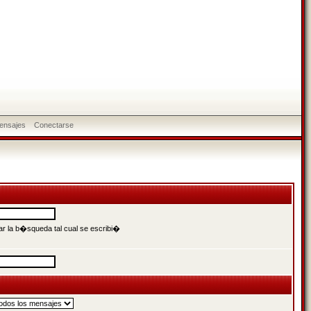
ensajes
Conectarse
r la b�squeda tal cual se escribi�