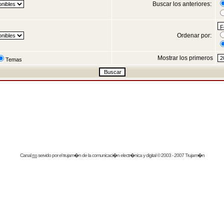
Buscar los anteriores:
Ordenar por:
Mostrar los primeros
Temas
Canal
rss
servido por el
trujam�n
de la comunicaci�n electr�nica y digital © 2003 - 2007 Trujam�n