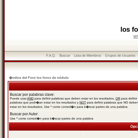
los f
w
F.A.Q.
Buscar
Lista de Miembros
Grupos de Usuarios
�ndice del Foro los foros de nódulo
Buscar por palabras clave:
Puede usar
AND
para definir palabras que deben estar en los resultados,
OR
para definir
palabras que podr�an estar en los resultados y
NOT
para definir palabras que NO debe
estar en los resultados. Use * como comod�n para b�scar partes de una palabra
Buscar por Autor:
Use * como comod�n para b�scar partes de una palabra
Opc