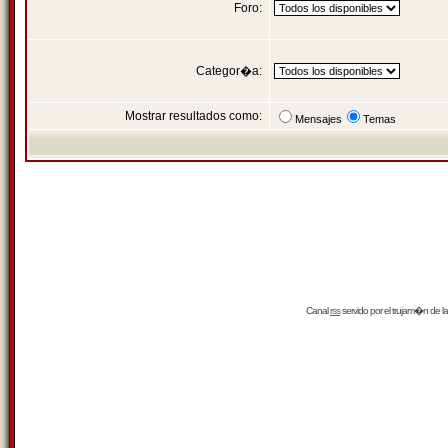
Foro:
Categor�a:
Mostrar resultados como:
Mensajes
Temas
Canal
rss
servido por el
trujam�n
de la