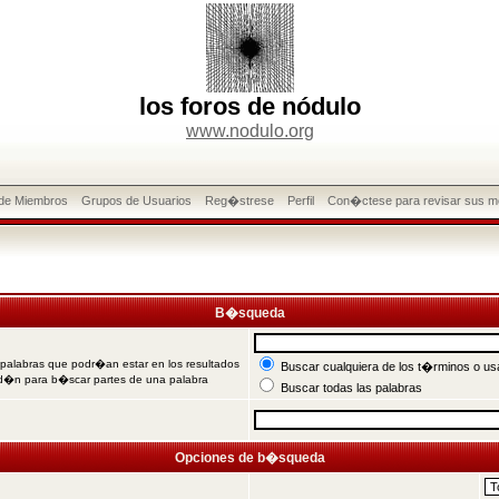
los foros de nódulo
www.nodulo.org
 de Miembros
Grupos de Usuarios
Reg�strese
Perfil
Con�ctese para revisar sus m
B�squeda
 palabras que podr�an estar en los resultados
Buscar cualquiera de los t�rminos o usa
od�n para b�scar partes de una palabra
Buscar todas las palabras
Opciones de b�squeda