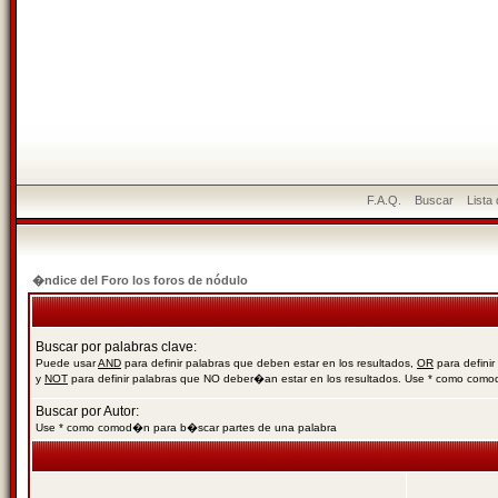
F.A.Q.
Buscar
Lista
�ndice del Foro los foros de nódulo
Buscar por palabras clave:
Puede usar
AND
para definir palabras que deben estar en los resultados,
OR
para definir
y
NOT
para definir palabras que NO deber�an estar en los resultados. Use * como com
Buscar por Autor:
Use * como comod�n para b�scar partes de una palabra