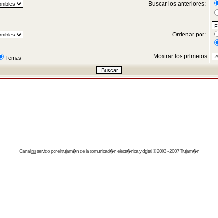
Buscar los anteriores:
Ordenar por:
Mostrar los primeros
Temas
Canal
rss
servido por el
trujam�n
de la comunicaci�n electr�nica y digital © 2003 - 2007 Trujam�n