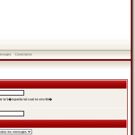
ensajes
Conectarse
r la b�squeda tal cual se escribi�