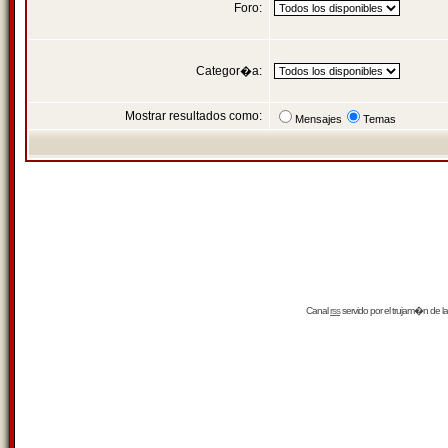
Foro:
Categor�a:
Mostrar resultados como:
Mensajes
Temas
Canal
rss
servido por el
trujam�n
de la