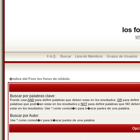
los f
w
F.A.Q.
Buscar
Lista de Miembros
Grupos de Usuarios
�ndice del Foro los foros de nódulo
Buscar por palabras clave:
Puede usar
AND
para definir palabras que deben estar en los resultados,
OR
para definir
palabras que podr�an estar en los resultados y
NOT
para definir palabras que NO debe
estar en los resultados. Use * como comod�n para b�scar partes de una palabra
Buscar por Autor:
Use * como comod�n para b�scar partes de una palabra
Opc