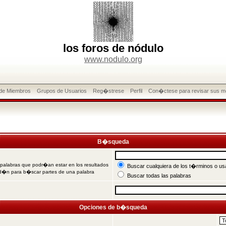
los foros de nódulo
www.nodulo.org
 de Miembros
Grupos de Usuarios
Reg�strese
Perfil
Con�ctese para revisar sus m
B�squeda
 palabras que podr�an estar en los resultados
Buscar cualquiera de los t�rminos o usa
od�n para b�scar partes de una palabra
Buscar todas las palabras
Opciones de b�squeda