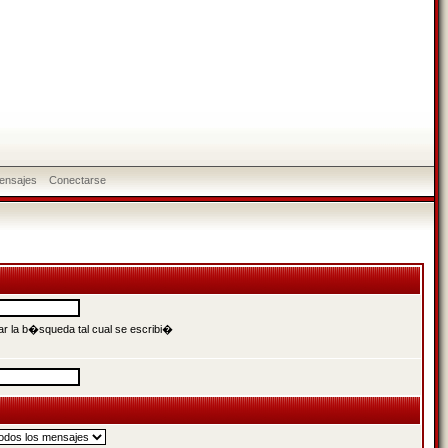
ensajes
Conectarse
r la b�squeda tal cual se escribi�