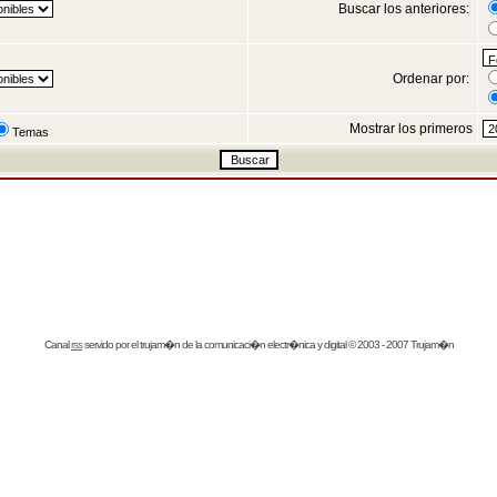
Buscar los anteriores:
Ordenar por:
Mostrar los primeros
Temas
Canal
rss
servido por el
trujam�n
de la comunicaci�n electr�nica y digital © 2003 - 2007 Trujam�n