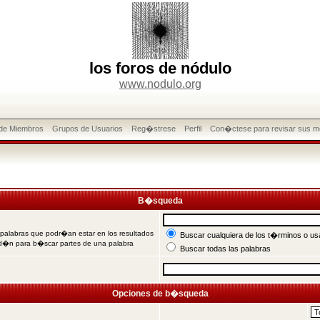
los foros de nódulo
www.nodulo.org
 de Miembros
Grupos de Usuarios
Reg�strese
Perfil
Con�ctese para revisar sus m
B�squeda
 palabras que podr�an estar en los resultados
Buscar cualquiera de los t�rminos o usa
od�n para b�scar partes de una palabra
Buscar todas las palabras
Opciones de b�squeda