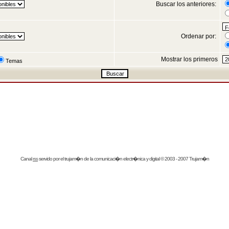
Buscar los anteriores:
Ordenar por:
Mostrar los primeros
Temas
Canal
rss
servido por el
trujam�n
de la comunicaci�n electr�nica y digital © 2003 - 2007 Trujam�n