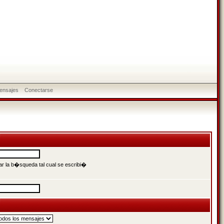
ensajes
Conectarse
r la b�squeda tal cual se escribi�