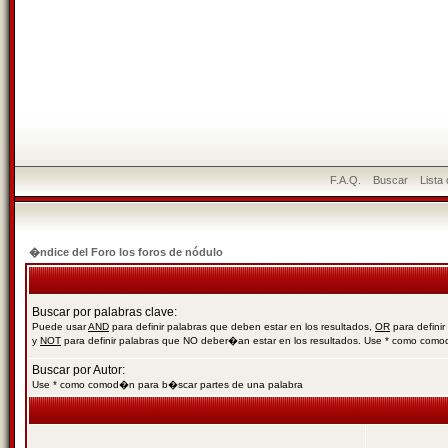
F.A.Q.
Buscar
Lista
�ndice del Foro los foros de nódulo
Buscar por palabras clave:
Puede usar
AND
para definir palabras que deben estar en los resultados,
OR
para definir
y
NOT
para definir palabras que NO deber�an estar en los resultados. Use * como com
Buscar por Autor:
Use * como comod�n para b�scar partes de una palabra