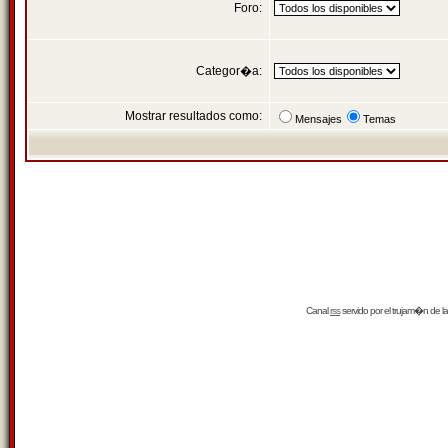
Foro:
Categor�a:
Mostrar resultados como:
Mensajes
Temas
Canal
rss
servido por el
trujam�n
de la