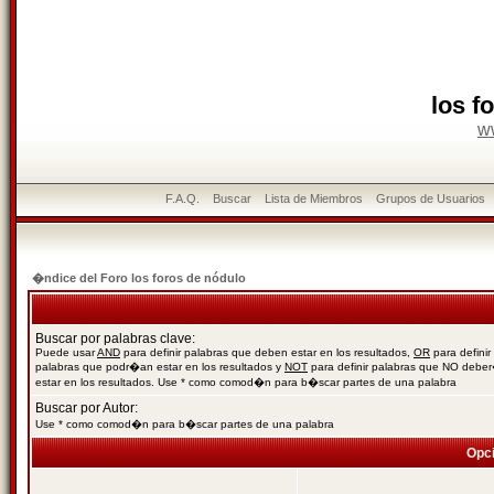
los f
w
F.A.Q.
Buscar
Lista de Miembros
Grupos de Usuarios
�ndice del Foro los foros de nódulo
Buscar por palabras clave:
Puede usar
AND
para definir palabras que deben estar en los resultados,
OR
para definir
palabras que podr�an estar en los resultados y
NOT
para definir palabras que NO debe
estar en los resultados. Use * como comod�n para b�scar partes de una palabra
Buscar por Autor:
Use * como comod�n para b�scar partes de una palabra
Opc