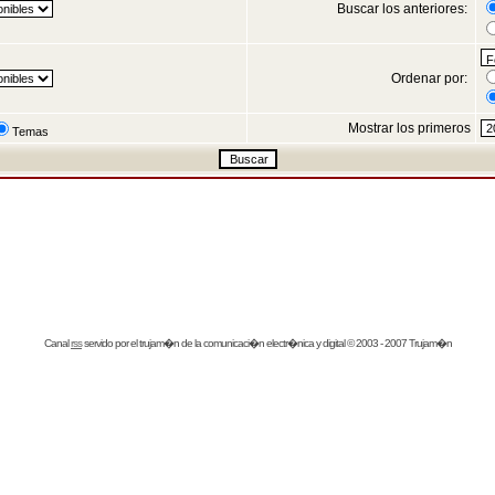
Buscar los anteriores:
Ordenar por:
Mostrar los primeros
Temas
Canal
rss
servido por el
trujam�n
de la comunicaci�n electr�nica y digital © 2003 - 2007 Trujam�n