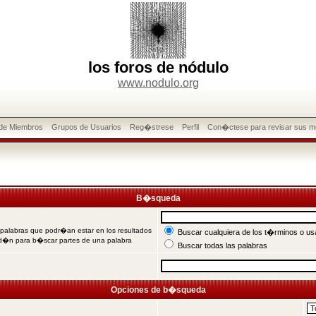
los foros de nódulo
www.nodulo.org
 de Miembros
Grupos de Usuarios
Reg�strese
Perfil
Con�ctese para revisar sus m
B�squeda
 palabras que podr�an estar en los resultados
Buscar cualquiera de los t�rminos o usa
od�n para b�scar partes de una palabra
Buscar todas las palabras
Opciones de b�squeda