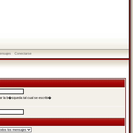
ensajes
Conectarse
r la b�squeda tal cual se escribi�