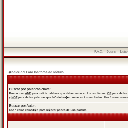
F.A.Q.
Buscar
Lista
�ndice del Foro los foros de nódulo
Buscar por palabras clave:
Puede usar
AND
para definir palabras que deben estar en los resultados,
OR
para definir
y
NOT
para definir palabras que NO deber�an estar en los resultados. Use * como com
Buscar por Autor:
Use * como comod�n para b�scar partes de una palabra