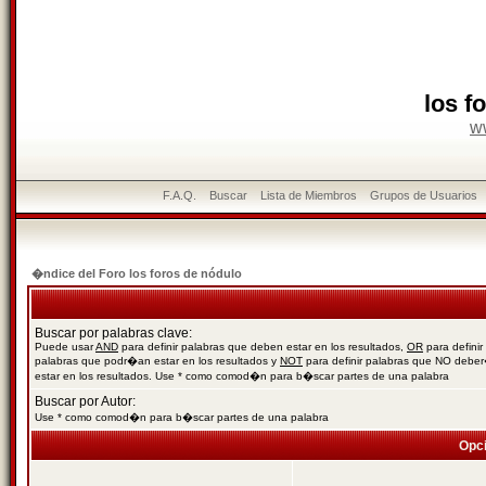
los f
w
F.A.Q.
Buscar
Lista de Miembros
Grupos de Usuarios
�ndice del Foro los foros de nódulo
Buscar por palabras clave:
Puede usar
AND
para definir palabras que deben estar en los resultados,
OR
para definir
palabras que podr�an estar en los resultados y
NOT
para definir palabras que NO debe
estar en los resultados. Use * como comod�n para b�scar partes de una palabra
Buscar por Autor:
Use * como comod�n para b�scar partes de una palabra
Opc