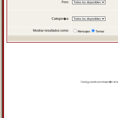
Foro:
Categor�a:
Mostrar resultados como:
Mensajes
Temas
Canal
rss
servido por el
trujam�n
de la