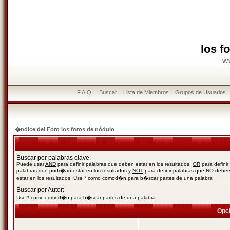
los f
w
F.A.Q.
Buscar
Lista de Miembros
Grupos de Usuarios
�ndice del Foro los foros de nódulo
Buscar por palabras clave:
Puede usar
AND
para definir palabras que deben estar en los resultados,
OR
para definir
palabras que podr�an estar en los resultados y
NOT
para definir palabras que NO debe
estar en los resultados. Use * como comod�n para b�scar partes de una palabra
Buscar por Autor:
Use * como comod�n para b�scar partes de una palabra
Opc