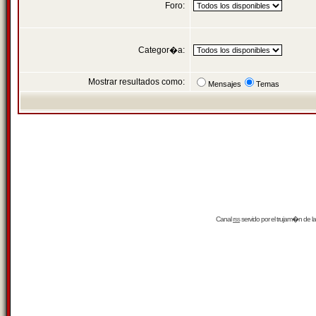
Foro:
Categor�a:
Mostrar resultados como:
Mensajes
Temas
Canal
rss
servido por el
trujam�n
de la