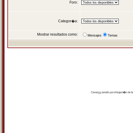
Foro:
Categor�a:
Mostrar resultados como:
Mensajes
Temas
Canal
rss
servido por el
trujam�n
de la