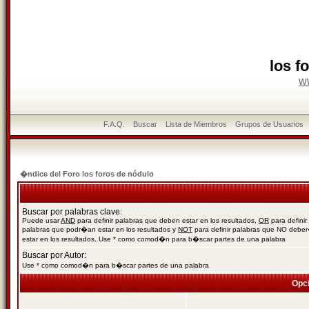
los f
w
F.A.Q.
Buscar
Lista de Miembros
Grupos de Usuarios
�ndice del Foro los foros de nódulo
Buscar por palabras clave:
Puede usar
AND
para definir palabras que deben estar en los resultados,
OR
para definir
palabras que podr�an estar en los resultados y
NOT
para definir palabras que NO debe
estar en los resultados. Use * como comod�n para b�scar partes de una palabra
Buscar por Autor:
Use * como comod�n para b�scar partes de una palabra
Opc