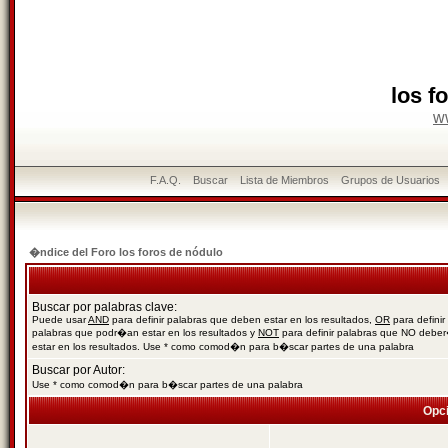
los f
w
F.A.Q.
Buscar
Lista de Miembros
Grupos de Usuarios
�ndice del Foro los foros de nódulo
Buscar por palabras clave:
Puede usar
AND
para definir palabras que deben estar en los resultados,
OR
para definir
palabras que podr�an estar en los resultados y
NOT
para definir palabras que NO debe
estar en los resultados. Use * como comod�n para b�scar partes de una palabra
Buscar por Autor:
Use * como comod�n para b�scar partes de una palabra
Opc