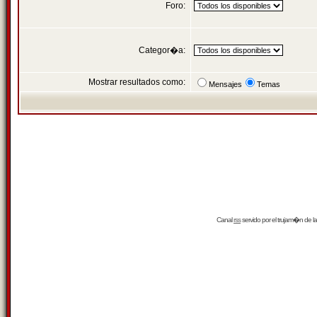
Foro:
Categor�a:
Mostrar resultados como:
Mensajes
Temas
Canal
rss
servido por el
trujam�n
de la