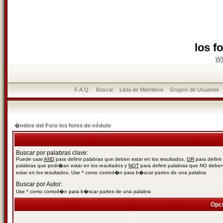
los f
w
F.A.Q.
Buscar
Lista de Miembros
Grupos de Usuarios
�ndice del Foro los foros de nódulo
Buscar por palabras clave:
Puede usar
AND
para definir palabras que deben estar en los resultados,
OR
para definir
palabras que podr�an estar en los resultados y
NOT
para definir palabras que NO debe
estar en los resultados. Use * como comod�n para b�scar partes de una palabra
Buscar por Autor:
Use * como comod�n para b�scar partes de una palabra
Opc