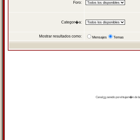
Foro:
Categor�a:
Mostrar resultados como:
Mensajes
Temas
Canal
rss
servido por el
trujam�n
de la