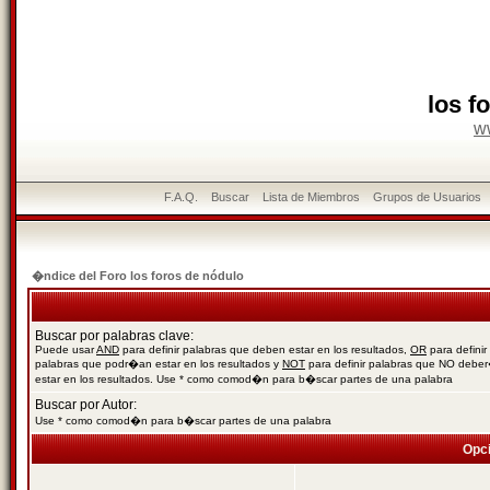
los f
w
F.A.Q.
Buscar
Lista de Miembros
Grupos de Usuarios
�ndice del Foro los foros de nódulo
Buscar por palabras clave:
Puede usar
AND
para definir palabras que deben estar en los resultados,
OR
para definir
palabras que podr�an estar en los resultados y
NOT
para definir palabras que NO debe
estar en los resultados. Use * como comod�n para b�scar partes de una palabra
Buscar por Autor:
Use * como comod�n para b�scar partes de una palabra
Opc