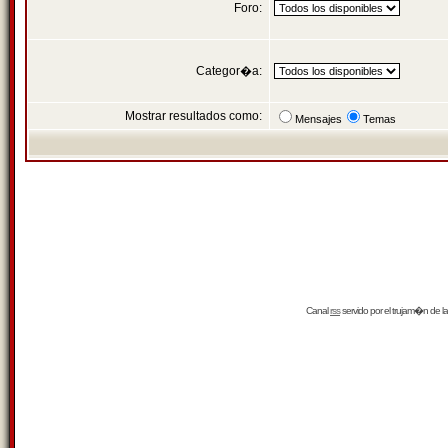
Foro:
Categor�a:
Mostrar resultados como:
Mensajes
Temas
Canal
rss
servido por el
trujam�n
de la