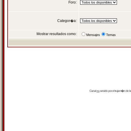
Foro:
Categor�a:
Mostrar resultados como:
Mensajes
Temas
Canal
rss
servido por el
trujam�n
de la