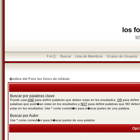
los f
w
F.A.Q.
Buscar
Lista de Miembros
Grupos de Usuarios
�ndice del Foro los foros de nódulo
Buscar por palabras clave:
Puede usar
AND
para definir palabras que deben estar en los resultados,
OR
para definir
palabras que podr�an estar en los resultados y
NOT
para definir palabras que NO debe
estar en los resultados. Use * como comod�n para b�scar partes de una palabra
Buscar por Autor:
Use * como comod�n para b�scar partes de una palabra
Opc