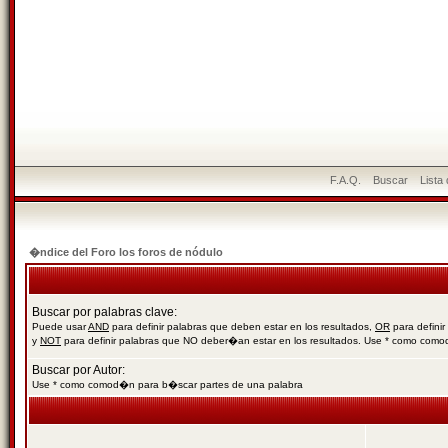
F.A.Q.
Buscar
Lista
�ndice del Foro los foros de nódulo
Buscar por palabras clave:
Puede usar
AND
para definir palabras que deben estar en los resultados,
OR
para definir
y
NOT
para definir palabras que NO deber�an estar en los resultados. Use * como com
Buscar por Autor:
Use * como comod�n para b�scar partes de una palabra