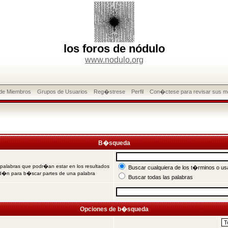
los foros de nódulo
www.nodulo.org
 de Miembros
Grupos de Usuarios
Reg�strese
Perfil
Con�ctese para revisar sus m
B�squeda
 palabras que podr�an estar en los resultados
Buscar cualquiera de los t�rminos o usa
od�n para b�scar partes de una palabra
Buscar todas las palabras
Opciones de b�squeda