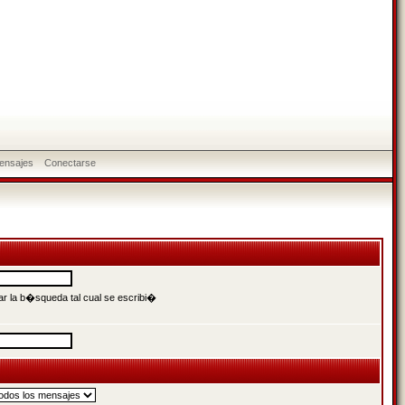
ensajes
Conectarse
r la b�squeda tal cual se escribi�