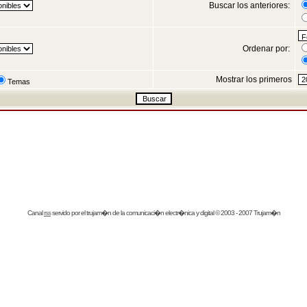
Buscar los anteriores:
Ordenar por:
Mostrar los primeros
Temas
Canal
rss
servido por el
trujam�n
de la comunicaci�n electr�nica y digital © 2003 - 2007 Trujam�n