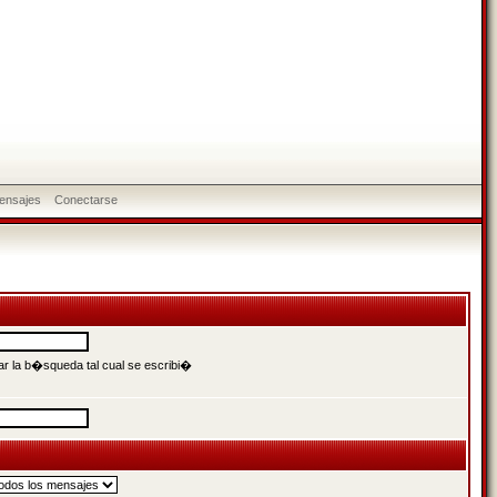
ensajes
Conectarse
r la b�squeda tal cual se escribi�