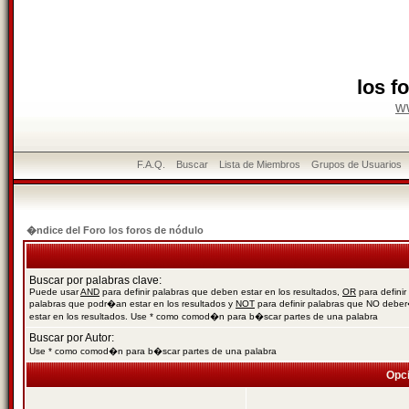
los f
w
F.A.Q.
Buscar
Lista de Miembros
Grupos de Usuarios
�ndice del Foro los foros de nódulo
Buscar por palabras clave:
Puede usar
AND
para definir palabras que deben estar en los resultados,
OR
para definir
palabras que podr�an estar en los resultados y
NOT
para definir palabras que NO debe
estar en los resultados. Use * como comod�n para b�scar partes de una palabra
Buscar por Autor:
Use * como comod�n para b�scar partes de una palabra
Opc