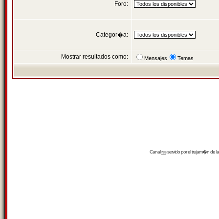
Foro:
Categor�a:
Mostrar resultados como:
Mensajes
Temas
Canal
rss
servido por el
trujam�n
de la