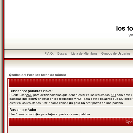
los f
w
F.A.Q.
Buscar
Lista de Miembros
Grupos de Usuarios
�ndice del Foro los foros de nódulo
Buscar por palabras clave:
Puede usar
AND
para definir palabras que deben estar en los resultados,
OR
para definir
palabras que podr�an estar en los resultados y
NOT
para definir palabras que NO debe
estar en los resultados. Use * como comod�n para b�scar partes de una palabra
Buscar por Autor:
Use * como comod�n para b�scar partes de una palabra
Opc