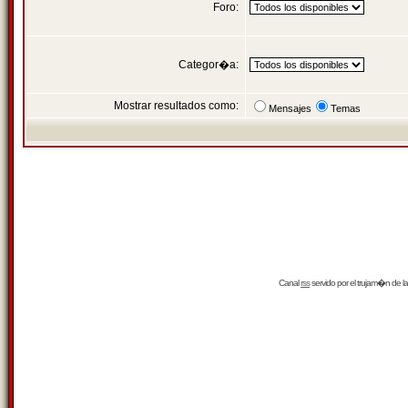
Foro:
Categor�a:
Mostrar resultados como:
Mensajes
Temas
Canal
rss
servido por el
trujam�n
de la