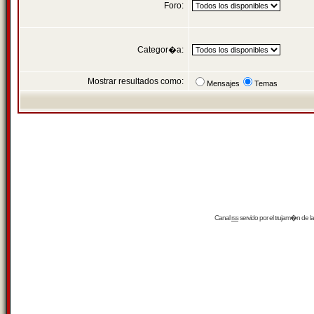
Foro:
Categor�a:
Mostrar resultados como:
Mensajes
Temas
Canal
rss
servido por el
trujam�n
de la