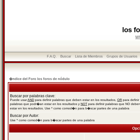
los f
w
F.A.Q.
Buscar
Lista de Miembros
Grupos de Usuarios
�ndice del Foro los foros de nódulo
Buscar por palabras clave:
Puede usar
AND
para definir palabras que deben estar en los resultados,
OR
para definir
palabras que podr�an estar en los resultados y
NOT
para definir palabras que NO debe
estar en los resultados. Use * como comod�n para b�scar partes de una palabra
Buscar por Autor:
Use * como comod�n para b�scar partes de una palabra
Opc