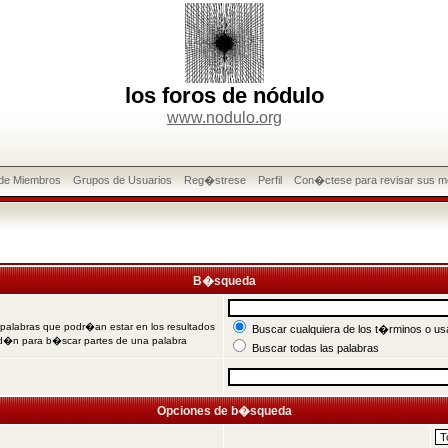
los foros de nódulo
www.nodulo.org
 de Miembros
Grupos de Usuarios
Reg�strese
Perfil
Con�ctese para revisar sus m
B�squeda
 palabras que podr�an estar en los resultados
Buscar cualquiera de los t�rminos o usa
od�n para b�scar partes de una palabra
Buscar todas las palabras
Opciones de b�squeda