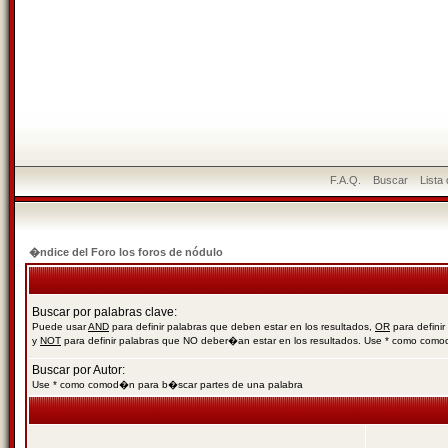
F.A.Q.
Buscar
Lista
�ndice del Foro los foros de nódulo
Buscar por palabras clave:
Puede usar
AND
para definir palabras que deben estar en los resultados,
OR
para definir
y
NOT
para definir palabras que NO deber�an estar en los resultados. Use * como com
Buscar por Autor:
Use * como comod�n para b�scar partes de una palabra