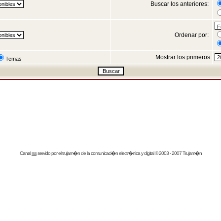
Buscar los anteriores:
Ordenar por:
Mostrar los primeros
Temas
Canal
rss
servido por el
trujam�n
de la comunicaci�n electr�nica y digital © 2003 - 2007 Trujam�n