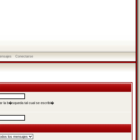
ensajes
Conectarse
r la b�squeda tal cual se escribi�