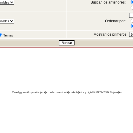
Buscar los anteriores:
Ordenar por:
Mostrar los primeros
Temas
Canal
rss
servido por el
trujam�n
de la comunicaci�n electr�nica y digital © 2003 - 2007 Trujam�n