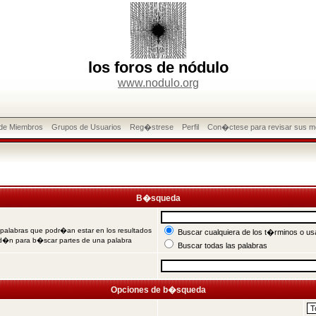
los foros de nódulo
www.nodulo.org
 de Miembros
Grupos de Usuarios
Reg�strese
Perfil
Con�ctese para revisar sus m
B�squeda
 palabras que podr�an estar en los resultados
Buscar cualquiera de los t�rminos o usa
od�n para b�scar partes de una palabra
Buscar todas las palabras
Opciones de b�squeda