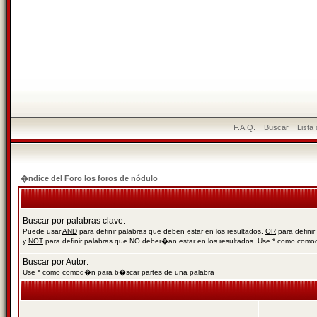
F.A.Q.
Buscar
Lista
�ndice del Foro los foros de nódulo
Buscar por palabras clave:
Puede usar
AND
para definir palabras que deben estar en los resultados,
OR
para definir
y
NOT
para definir palabras que NO deber�an estar en los resultados. Use * como com
Buscar por Autor:
Use * como comod�n para b�scar partes de una palabra