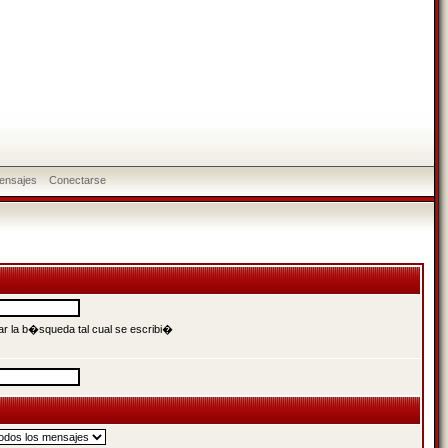
ensajes
Conectarse
r la b�squeda tal cual se escribi�