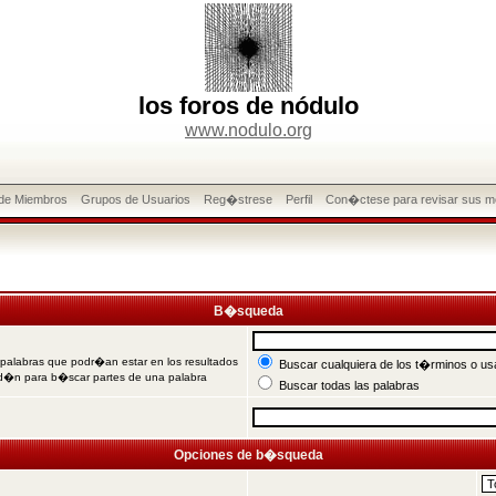
los foros de nódulo
www.nodulo.org
 de Miembros
Grupos de Usuarios
Reg�strese
Perfil
Con�ctese para revisar sus m
B�squeda
 palabras que podr�an estar en los resultados
Buscar cualquiera de los t�rminos o usa
od�n para b�scar partes de una palabra
Buscar todas las palabras
Opciones de b�squeda