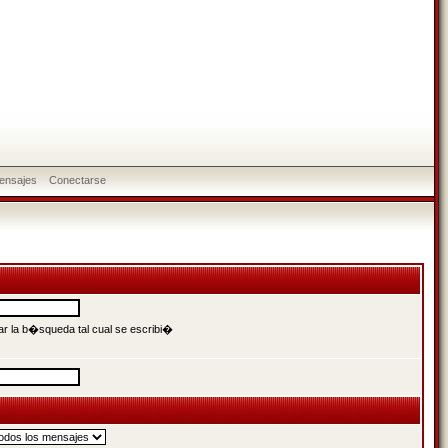
ensajes
Conectarse
r la b�squeda tal cual se escribi�