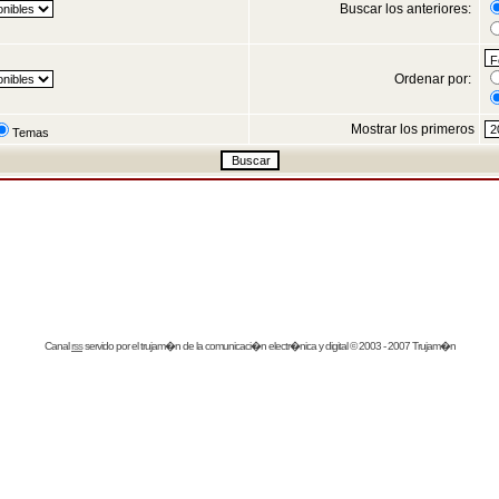
Buscar los anteriores:
Ordenar por:
Mostrar los primeros
Temas
Canal
rss
servido por el
trujam�n
de la comunicaci�n electr�nica y digital © 2003 - 2007 Trujam�n