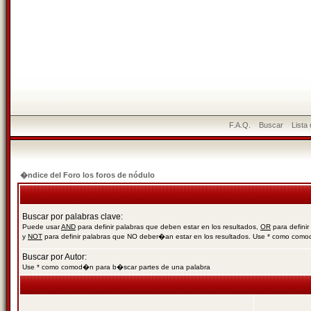
F.A.Q.
Buscar
Lista
�ndice del Foro los foros de nódulo
Buscar por palabras clave:
Puede usar
AND
para definir palabras que deben estar en los resultados,
OR
para definir
y
NOT
para definir palabras que NO deber�an estar en los resultados. Use * como com
Buscar por Autor:
Use * como comod�n para b�scar partes de una palabra