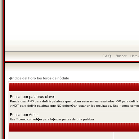
F.A.Q.
Buscar
Lista
�ndice del Foro los foros de nódulo
Buscar por palabras clave:
Puede usar
AND
para definir palabras que deben estar en los resultados,
OR
para definir
y
NOT
para definir palabras que NO deber�an estar en los resultados. Use * como com
Buscar por Autor:
Use * como comod�n para b�scar partes de una palabra