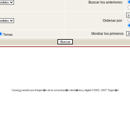
Buscar los anteriores:
Ordenar por:
Mostrar los primeros
Temas
Canal
rss
servido por el
trujam�n
de la comunicaci�n electr�nica y digital © 2003 - 2007 Trujam�n