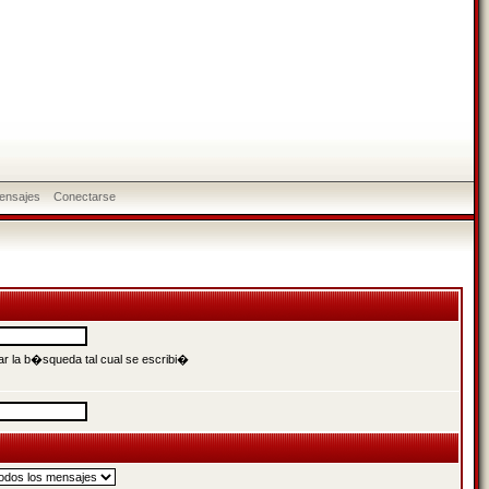
ensajes
Conectarse
r la b�squeda tal cual se escribi�