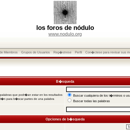
los foros de nódulo
www.nodulo.org
 de Miembros
Grupos de Usuarios
Reg�strese
Perfil
Con�ctese para revisar sus m
B�squeda
 palabras que podr�an estar en los resultados
Buscar cualquiera de los t�rminos o usa
od�n para b�scar partes de una palabra
Buscar todas las palabras
Opciones de b�squeda