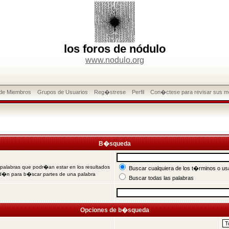
los foros de nódulo
www.nodulo.org
 de Miembros
Grupos de Usuarios
Reg�strese
Perfil
Con�ctese para revisar sus m
B�squeda
 palabras que podr�an estar en los resultados
Buscar cualquiera de los t�rminos o usa
od�n para b�scar partes de una palabra
Buscar todas las palabras
Opciones de b�squeda