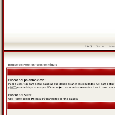
F.A.Q.
Buscar
Lista
�ndice del Foro los foros de nódulo
Buscar por palabras clave:
Puede usar
AND
para definir palabras que deben estar en los resultados,
OR
para definir
y
NOT
para definir palabras que NO deber�an estar en los resultados. Use * como com
Buscar por Autor:
Use * como comod�n para b�scar partes de una palabra