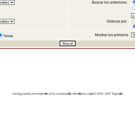
Buscar los anteriores:
Ordenar por:
Mostrar los primeros
Temas
Canal
rss
servido por el
trujam�n
de la comunicaci�n electr�nica y digital © 2003 - 2007 Trujam�n