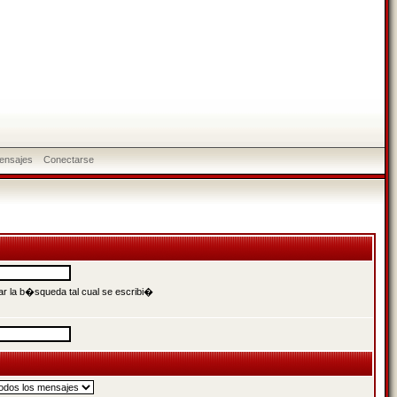
ensajes
Conectarse
r la b�squeda tal cual se escribi�