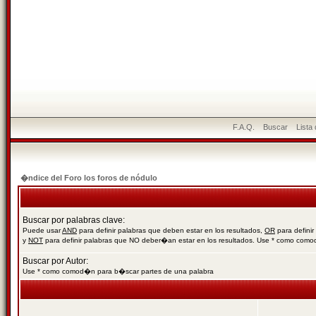
F.A.Q.
Buscar
Lista
�ndice del Foro los foros de nódulo
Buscar por palabras clave:
Puede usar
AND
para definir palabras que deben estar en los resultados,
OR
para definir
y
NOT
para definir palabras que NO deber�an estar en los resultados. Use * como com
Buscar por Autor:
Use * como comod�n para b�scar partes de una palabra