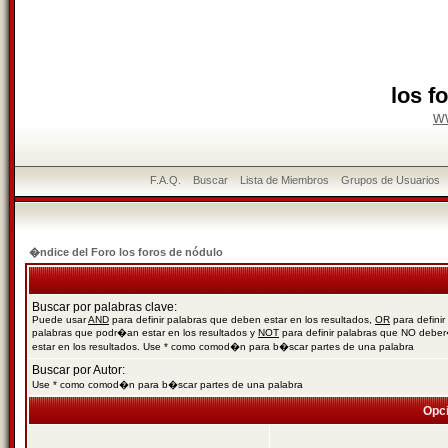
los f
w
F.A.Q.
Buscar
Lista de Miembros
Grupos de Usuarios
�ndice del Foro los foros de nódulo
Buscar por palabras clave:
Puede usar
AND
para definir palabras que deben estar en los resultados,
OR
para definir
palabras que podr�an estar en los resultados y
NOT
para definir palabras que NO debe
estar en los resultados. Use * como comod�n para b�scar partes de una palabra
Buscar por Autor:
Use * como comod�n para b�scar partes de una palabra
Opc