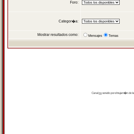
Foro:
Categor�a:
Mostrar resultados como:
Mensajes
Temas
Canal
rss
servido por el
trujam�n
de la