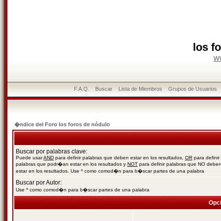
los f
w
F.A.Q.
Buscar
Lista de Miembros
Grupos de Usuarios
�ndice del Foro los foros de nódulo
Buscar por palabras clave:
Puede usar
AND
para definir palabras que deben estar en los resultados,
OR
para definir
palabras que podr�an estar en los resultados y
NOT
para definir palabras que NO debe
estar en los resultados. Use * como comod�n para b�scar partes de una palabra
Buscar por Autor:
Use * como comod�n para b�scar partes de una palabra
Opc