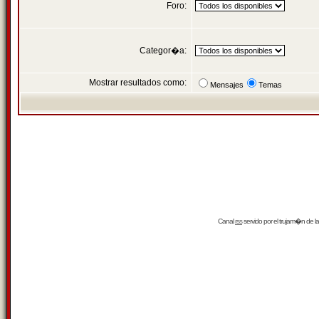
Foro:
Categor�a:
Mostrar resultados como:
Mensajes
Temas
Canal
rss
servido por el
trujam�n
de la