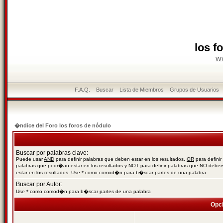
los f
w
F.A.Q.
Buscar
Lista de Miembros
Grupos de Usuarios
�ndice del Foro los foros de nódulo
Buscar por palabras clave:
Puede usar
AND
para definir palabras que deben estar en los resultados,
OR
para definir
palabras que podr�an estar en los resultados y
NOT
para definir palabras que NO debe
estar en los resultados. Use * como comod�n para b�scar partes de una palabra
Buscar por Autor:
Use * como comod�n para b�scar partes de una palabra
Opc