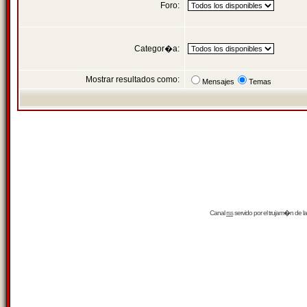
Foro:
Categor�a:
Mostrar resultados como:
Mensajes
Temas
Canal
rss
servido por el
trujam�n
de la