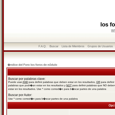
los f
w
F.A.Q.
Buscar
Lista de Miembros
Grupos de Usuarios
�ndice del Foro los foros de nódulo
Buscar por palabras clave:
Puede usar
AND
para definir palabras que deben estar en los resultados,
OR
para definir
palabras que podr�an estar en los resultados y
NOT
para definir palabras que NO debe
estar en los resultados. Use * como comod�n para b�scar partes de una palabra
Buscar por Autor:
Use * como comod�n para b�scar partes de una palabra
Opc