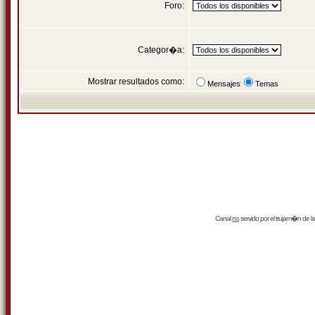
Foro:
Categor�a:
Mostrar resultados como:
Mensajes
Temas
Canal
rss
servido por el
trujam�n
de la