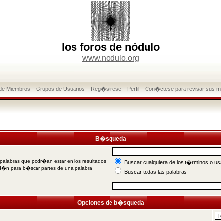
los foros de nódulo
www.nodulo.org
 de Miembros
Grupos de Usuarios
Reg�strese
Perfil
Con�ctese para revisar sus m
B�squeda
 palabras que podr�an estar en los resultados
Buscar cualquiera de los t�rminos o usa
od�n para b�scar partes de una palabra
Buscar todas las palabras
Opciones de b�squeda