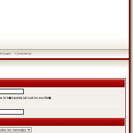
ensajes
Conectarse
r la b�squeda tal cual se escribi�