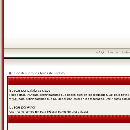
F.A.Q.
Buscar
Lista
�ndice del Foro los foros de nódulo
Buscar por palabras clave:
Puede usar
AND
para definir palabras que deben estar en los resultados,
OR
para definir
y
NOT
para definir palabras que NO deber�an estar en los resultados. Use * como com
Buscar por Autor:
Use * como comod�n para b�scar partes de una palabra