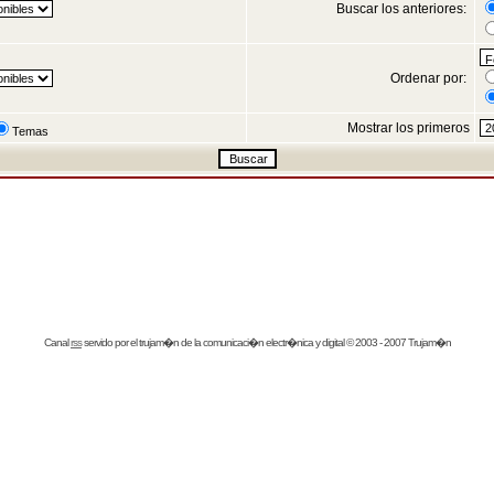
Buscar los anteriores:
Ordenar por:
Mostrar los primeros
Temas
Canal
rss
servido por el
trujam�n
de la comunicaci�n electr�nica y digital © 2003 - 2007 Trujam�n