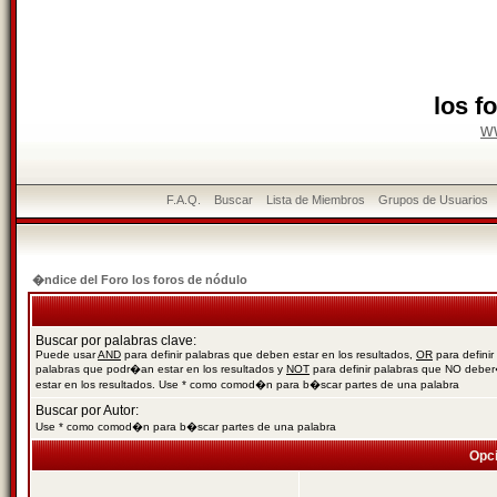
los f
w
F.A.Q.
Buscar
Lista de Miembros
Grupos de Usuarios
�ndice del Foro los foros de nódulo
Buscar por palabras clave:
Puede usar
AND
para definir palabras que deben estar en los resultados,
OR
para definir
palabras que podr�an estar en los resultados y
NOT
para definir palabras que NO debe
estar en los resultados. Use * como comod�n para b�scar partes de una palabra
Buscar por Autor:
Use * como comod�n para b�scar partes de una palabra
Opc