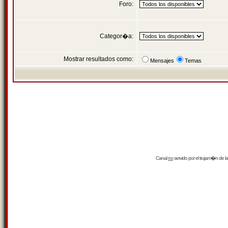
Foro:
Categor�a:
Mostrar resultados como:
Mensajes
Temas
Canal
rss
servido por el
trujam�n
de la